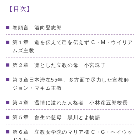
【目次】
巻頭言 酒向登志郎
第１章 道を伝えて己を伝えず C・M・ウイリア
ムズ主教
第２章 凛とした立教の母 小宮珠子
第３章日本滞在55年、多方面で尽力した宣教師
ジョン・マキム主教
第４章 温情に溢れた人格者 小林彦五郎校長
第５章 舎生の慈母 黒川とよ物語
第６章 立教女学院のマリア様 C・G・ヘイウッ