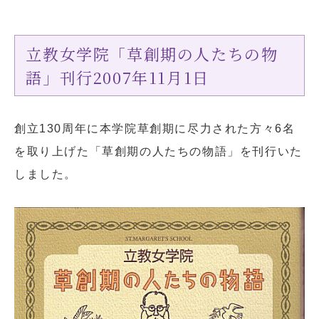
お問い合わせ
アクセス
立教女学院「草創期の人たちの物
リンク
マップ
語」刊行2007年11月1日
創立130周年に本学院草創期に尽力された方々6名
を取り上げた「草創期の人たちの物語」を刊行いた
個人情報の取り扱いについて
しました。
サイトポリシー