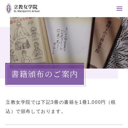
ホーム
学院について
施設紹介
書籍頒布のご案内
ご支援のお願い
（ご寄付）
書籍・CDのご案内
立教女学院では下記3冊の書籍を1冊1,000円（税
お知らせ
情報公開
込）で頒布しております。
採用情報
よくある質問