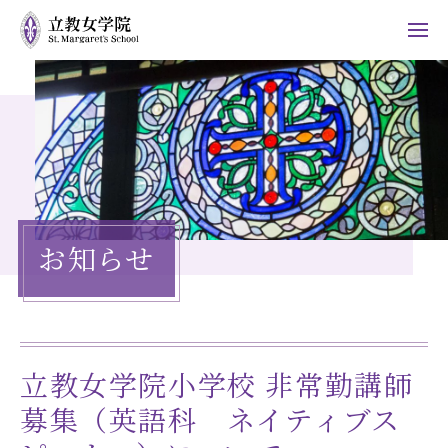
ホーム
学院について
施設紹介
お知らせ
ご支援のお願い
（ご寄付）
書籍・CDのご案内
お知らせ
情報公開
立教女学院小学校 非常勤講師
募集（英語科 ネイティブス
採用情報
よくある質問