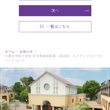
次へ
閉じる
一覧はこちら
ホーム
お知らせ
立教女学院小学校 非常勤講師募集（英語科 ネイティブスピーカ
ー）について